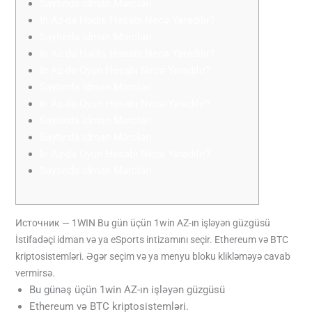
Saytında Idman Mərcləri
In Az-da Hədis Hesabı Necə Yaradılır?
Saytında Idman Mərcləri
In Az-da Hədis Hesabı Necə Yaradılır?
In Az-da Oyun Hesabı Necə Yaradılır?
Saytında Idman Mərcləri
In Az-da Oyun Hesabı Necə Yaradılır?
Saytında Idman Mərcləri
Saytında Idman Mərcləri
In Az-da Oyun Hesabı Necə Yaradılır?
Saytında Idman Mərcləri
Источник — 1WIN Bu gün üçün 1win AZ-ın işləyən güzgüsü
İstifadəçi idman və ya eSports intizamını seçir. Ethereum və BTC
kriptosistemləri. Əgər seçim və ya menyu bloku klikləməyə cavab
vermirsə.
Bu günəş üçün 1win AZ-ın işləyən güzgüsü
Ethereum və BTC kriptosistemləri.