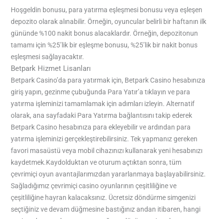
Hoşgeldin bonusu, para yatırma eşleşmesi bonusu veya eşleşen
depozito olarak alınabilir. Örneğin, oyuncular belirli bir haftanın ilk
gününde %100 nakit bonus alacaklardır. Örneğin, depozitonun
tamamı için %25’lik bir eşleşme bonusu, %25’lik bir nakit bonus
eşleşmesi sağlayacaktır.
Betpark Hizmet Lisanları
Betpark Casino’da para yatırmak için, Betpark Casino hesabınıza
giriş yapın, gezinme çubuğunda Para Yatır’a tıklayın ve para
yatırma işleminizi tamamlamak için adımları izleyin. Alternatif
olarak, ana sayfadaki Para Yatırma bağlantısını takip ederek
Betpark Casino hesabınıza para ekleyebilir ve ardından para
yatırma işleminizi gerçekleştirebilirsiniz. Tek yapmanız gereken
favori masaüstü veya mobil cihazınızı kullanarak yeni hesabınızı
kaydetmek.Kaydolduktan ve oturum açtıktan sonra, tüm
çevrimiçi oyun avantajlarımızdan yararlanmaya başlayabilirsiniz.
Sağladığımız çevrimiçi casino oyunlarının çeşitliliğine ve
çeşitliliğine hayran kalacaksınız. Ücretsiz döndürme simgenizi
seçtiğiniz ve devam düğmesine bastığınız andan itibaren, hangi