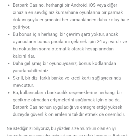
Betpark Casino, herhangi bir Android, iOS veya diğer
cihazın en sevdiğiniz kumarhane oyunlarına bir parmak
dokunuşuyla erişmesini her zamankinden daha kolay hale
getiriyor.
Bu bonus için herhangi bir çevrim şartı yoktur, ancak
oyuncuların bonus paralarını çekmek için 24 ayı vardır ve
bu noktadan sonra otomatik olarak hesaplarından
kaldırılırlar.
Daha gelişmiş bir oyuncuysanız, bonus kodlarından
yararlanabilirsiniz.
Skrill, bir dizi farklı banka ve kredi kartı sağlayıcısında
mevcuttur.
Bu, kullanıcıların bankacılık seçeneklerine herhangi bir
gecikme olmadan erişmelerini sağlamak için olsa da,
Betpark Casino’nun uyguladığı ve entegre ettiği yüksek
düzeyde güvenlik önlemlerini takdir etmek de önemlidir.
Ne istediğinizi biliyoruz, bu yüzden size mümkün olan en iyi
kumarhane ve oyun deneyimini sunmaya odaklanıyoruz. Betpark