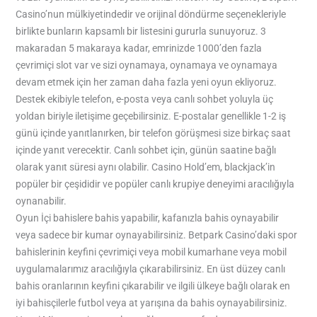
Casino’nun mülkiyetindedir ve orijinal döndürme seçenekleriyle
birlikte bunların kapsamlı bir listesini gururla sunuyoruz. 3
makaradan 5 makaraya kadar, emrinizde 1000’den fazla
çevrimiçi slot var ve sizi oynamaya, oynamaya ve oynamaya
devam etmek için her zaman daha fazla yeni oyun ekliyoruz.
Destek ekibiyle telefon, e-posta veya canlı sohbet yoluyla üç
yoldan biriyle iletişime geçebilirsiniz. E-postalar genellikle 1-2 iş
günü içinde yanıtlanırken, bir telefon görüşmesi size birkaç saat
içinde yanıt verecektir. Canlı sohbet için, günün saatine bağlı
olarak yanıt süresi aynı olabilir. Casino Hold’em, blackjack’in
popüler bir çeşididir ve popüler canlı krupiye deneyimi aracılığıyla
oynanabilir.
Oyun İçi bahislere bahis yapabilir, kafanızla bahis oynayabilir
veya sadece bir kumar oynayabilirsiniz. Betpark Casino’daki spor
bahislerinin keyfini çevrimiçi veya mobil kumarhane veya mobil
uygulamalarımız aracılığıyla çıkarabilirsiniz. En üst düzey canlı
bahis oranlarının keyfini çıkarabilir ve ilgili ülkeye bağlı olarak en
iyi bahisçilerle futbol veya at yarışına da bahis oynayabilirsiniz.