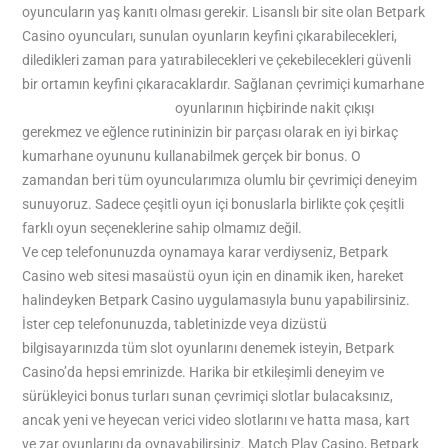
oyuncuların yaş kanıtı olması gerekir. Lisanslı bir site olan Betpark
Casino oyuncuları, sunulan oyunların keyfini çıkarabilecekleri,
diledikleri zaman para yatırabilecekleri ve çekebilecekleri güvenli
bir ortamın keyfini çıkaracaklardır. Sağlanan çevrimiçi kumarhane
Betpark linesofelan.com
oyunlarının hiçbirinde nakit çıkışı
gerekmez ve eğlence rutininizin bir parçası olarak en iyi birkaç
kumarhane oyununu kullanabilmek gerçek bir bonus. O
zamandan beri tüm oyuncularımıza olumlu bir çevrimiçi deneyim
sunuyoruz. Sadece çeşitli oyun içi bonuslarla birlikte çok çeşitli
farklı oyun seçeneklerine sahip olmamız değil.
Ve cep telefonunuzda oynamaya karar verdiyseniz, Betpark
Casino web sitesi masaüstü oyun için en dinamik iken, hareket
halindeyken Betpark Casino uygulamasıyla bunu yapabilirsiniz.
İster cep telefonunuzda, tabletinizde veya dizüstü
bilgisayarınızda tüm slot oyunlarını denemek isteyin, Betpark
Casino’da hepsi emrinizde. Harika bir etkileşimli deneyim ve
sürükleyici bonus turları sunan çevrimiçi slotlar bulacaksınız,
ancak yeni ve heyecan verici video slotlarını ve hatta masa, kart
ve zar oyunlarını da oynayabilirsiniz. Match Play Casino, Betpark