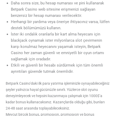
Daha sonra size, bu hesap numarası ve pini kullanarak
Betpark Casino web sitesine erişmenizi sağlayan
benzersiz bir hesap numarası verilecektir.
Herhangi bir yardıma veya öneriye ihtiyacınız varsa, lütfen
destek bölümümüzü kullanın.
İster iki ondalık oranlarla bir kart alma heyecanı için
blackjack oynamak ister milyonlarca slot çevirmenin
karşı konulmaz heyecanını yaşamak isteyin, Betpark
Casino her zaman güvenli ve emniyetli bir oyun ortamı
sağlamak için oradadır.
Etkili ve güvenli bir hesabı sürdürmek için tüm önemli
ayrıntıları güvende tutmak önemlidir.
Betpark Casino’daki ilk para yatırma işleminizle oynayabileceğiniz
şeyler yalnızca hayal gücünüzle sınırlı. Yüzlerce slot oyunu
deneyimleyecek ve hepsini kazanmaya çalışmak için 1000$’a
kadar bonus kullanacaksınız. Kazançlarda olduğu gibi, bunları
24-48 saat arasında toplayabileceksiniz.
Mevcut birçok bonus, promosyon, promosyon ve bonus