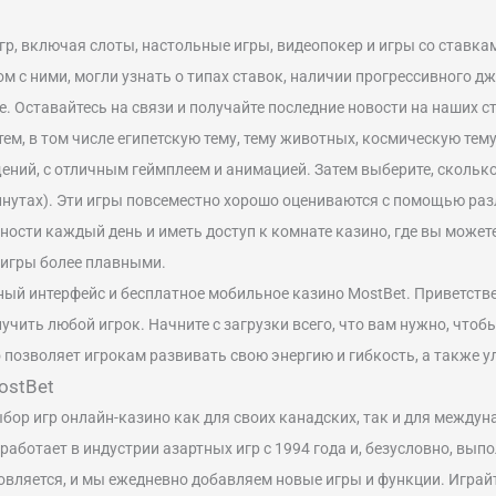
гр, включая слоты, настольные игры, видеопокер и игры со ставка
ом с ними, могли узнать о типах ставок, наличии прогрессивного дж
е. Оставайтесь на связи и получайте последние новости на наших с
м, в том числе египетскую тему, тему животных, космическую тему
щений, с отличным геймплеем и анимацией. Затем выберите, сколько
инутах). Эти игры повсеместно хорошо оцениваются с помощью раз
ости каждый день и иметь доступ к комнате казино, где вы можете
 игры более плавными.
ный интерфейс и бесплатное мобильное казино MostBet. Приветств
учить любой игрок. Начните с загрузки всего, что вам нужно, что
o позволяет игрокам развивать свою энергию и гибкость, а также 
ostBet
бор игр онлайн-казино как для своих канадских, так и для между
аботает в индустрии азартных игр с 1994 года и, безусловно, вып
вляется, и мы ежедневно добавляем новые игры и функции. Играйте 