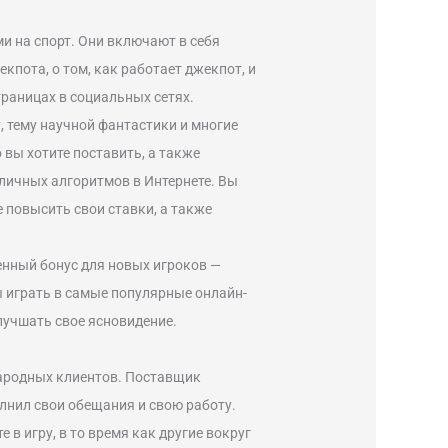
ми на спорт. Они включают в себя
екпота, о том, как работает джекпот, и
траницах в социальных сетях.
, тему научной фантастики и многие
 вы хотите поставить, а также
личных алгоритмов в Интернете. Вы
 повысить свои ставки, а также
енный бонус для новых игроков —
бы играть в самые популярные онлайн-
улучшать свое ясновидение.
народных клиентов. Поставщик
олнил свои обещания и свою работу.
в игру, в то время как другие вокруг