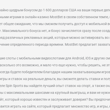
чайно щедрым бонусом до 1 600 долларов США на ваши первые депо
ными играми в онлайн-казино MostBet в своем собственном темпе, 
т общее ожидание, что мы сможем получить доступ к мобильной ве
 Максимального бонуса нет, и бонус зачисляется сразу после созд
 ряд различных рекламных акций, которые можно активировать во 
 течение определенного периода времени. MostBet предлагает захв
учшие слоты с мобильными видеослотами для Android, iOS и других 
сколько это возможно, и мало что еще нужно, чтобы решить, не это
о всегда будете победителем благодаря нашим захватывающим игр
игры и ставок на реальные деньги, вы сможете делать ставки и по
еле Spin Sports вы найдете лучший опыт ставок на спорт, а также о
гры с максимальными шансами на крупный выигрыш, и вам не нужн
сайт, который хорошо известен и заслуживает доверия? Вы предпоч
ится играть на сайте, который предлагает множество игр, и игры