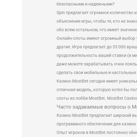
безопасными и надежными?
Spin предлагает огромное количество и
объяснение игры, чтобы те, кто не знак
обо всем остальном, что имеет значени
Онлайн-слоты имеют огромный выбор те
другие. Игра предлагает до 35 000 вра
продолжительность вашей ставки (в м
даже можете зарабатывать очки лояльн
сделать свои мобильные и настольные
Казино MostBet сегодня имеет уникаль
отличная модель, которую хотел бы пол
слоты из лобби MostBet. MostBet Casin
Часто задаваемые вопросы о M
Казино MostBet предлагает широкий вы
программного обеспечения для казино р
Опыт игроков в MostBet постоянно обно