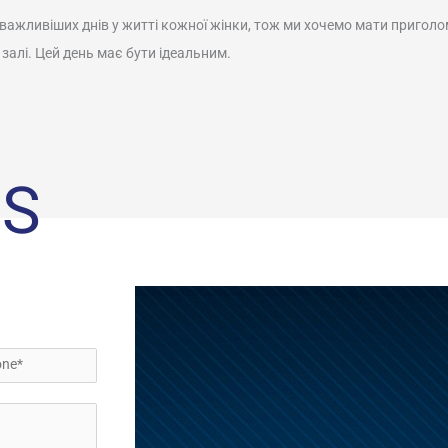
айважливіших днів у житті кожної жінки, тож ми хочемо мати приг
 залі. Цей день має бути ідеальним.
US