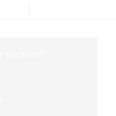
8.532.4694 / 8.531.9881
s
Contact
о весілля?
?