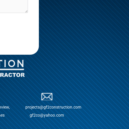
nview,
projects@gf2construction.com
nes
gf2co@yahoo.com