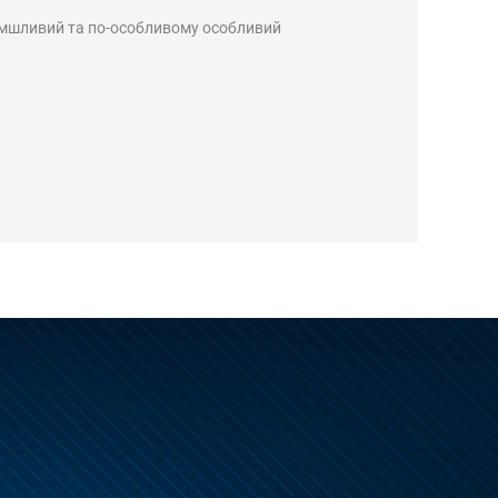
оломшливий та по-особливому особливий