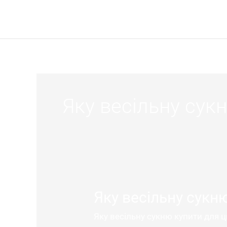
Skip
to
content
Яку весільну сук
Яку весільну сукн
Яку
весільну
Яку весільну сукню купити для ц
сукню