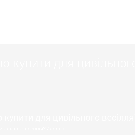
Home
About
Services
Project
ню купити для цивільног
ю купити для цивільного весілля
ивільного весілля?
/
admin