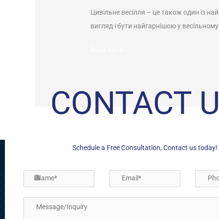
купити
Цивільне весілля – це також один із н
для
вигляд і бути найгарнішою у весільному
цивільного
Read More »
весілля?
CONTACT 
Schedule a Free Consultation, Contact us today!