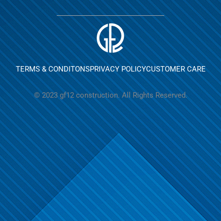
TERMS & CONDITONS
PRIVACY POLICY
CUSTOMER CARE
© 2023 gf12 construction. All Rights Reserved.