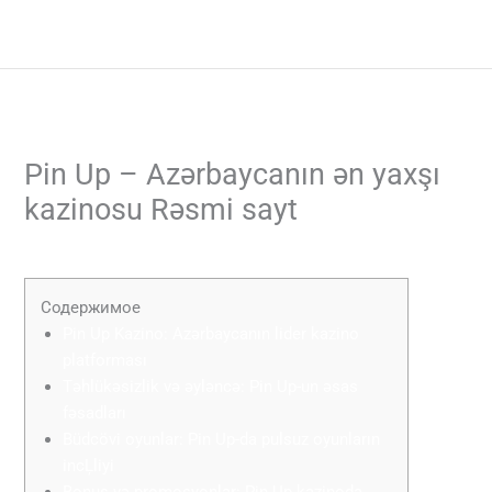
Skip
to
content
Pin Up – Azərbaycanın ən yaxşı
kazinosu Rəsmi sayt
/
Uncategorized
/ By
admin
Содержимое
Pin Up Kazino: Azərbaycanın lider kazino
platforması
Təhlükəsizlik və əyləncə: Pin Up-un əsas
fəsadları
Büdcövi oyunlar: Pin Up-da pulsuz oyunların
incĻliyi
Bonus və promosyonlar: Pin Up kazinoda