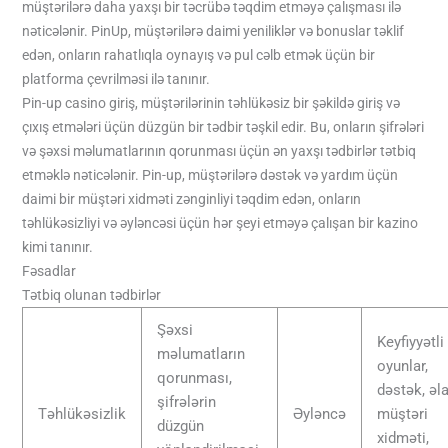
müştərilərə daha yaxşı bir təcrübə təqdim etməyə çalışması ilə
nəticələnir. PinUp, müştərilərə daimi yeniliklər və bonuslar təklif
edən, onların rahatlıqla oynayış və pul cəlb etmək üçün bir
platforma çevrilməsi ilə tanınır.
Pin-up casino giriş, müştərilərinin təhlükəsiz bir şəkildə giriş və
çıxış etmələri üçün düzgün bir tədbir təşkil edir. Bu, onların şifrələri
və şəxsi məlumatlarının qorunması üçün ən yaxşı tədbirlər tətbiq
etməklə nəticələnir. Pin-up, müştərilərə dəstək və yardım üçün
daimi bir müştəri xidməti zənginliyi təqdim edən, onların
təhlükəsizliyi və əyləncəsi üçün hər şeyi etməyə çalışan bir kazino
kimi tanınır.
Fəsadlar
Tətbiq olunan tədbirlər
Şəxsi
Keyfiyyətli
məlumatların
oyunlar,
qorunması,
dəstək, əl
şifrələrin
Təhlükəsizlik
Əyləncə
müştəri
düzgün
xidməti,