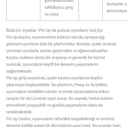
yönləndirilməsi,
bonuslar v
təhlükəsiz giriş
promosyon
və çıxış
Büdcövi oyunlar: Pin Up-da pulsuz oyunların incĻliyi
Pin Up kazino, oyunseverlırın büdcövi tarzda oynayacağı
şahmatlı oyunlarla dolu bir platformdur. Burada, üyeler ücretsiz
çevrimiçi oyunlarla zaman geçirmekte ve eğlanmaktadırlar.
Kazino, kullanıcı dostu bir arayücşı ve güvenilir bir hizmet
sunarak, oyuncuların keyifli bir deneyim yaşamalarını
sağlamaktadır.
Pin Up girişi sayesinde, üyeler kazino oyunlarının keyfini
çıkarmaya başlayabilirler. Bu platform, Pinup Az ile birlikte,
oyuncuların istedikleri zaman ve yerde oynamalarına imkan
tanıyan bir dizi ücretsiz oyun sunar. Bu sayede, herkes kazino
atmosferini yaşayabilir ve günlük yaşamalarını daha da
renklendirebilir.
Pin Up Casino, oyuncuların rahatlıkla keşiyebileceği ve ücretsiz
deneme özelliği sunan bir dizi büdcövi oyun içerir. Bu oyunlar, hem