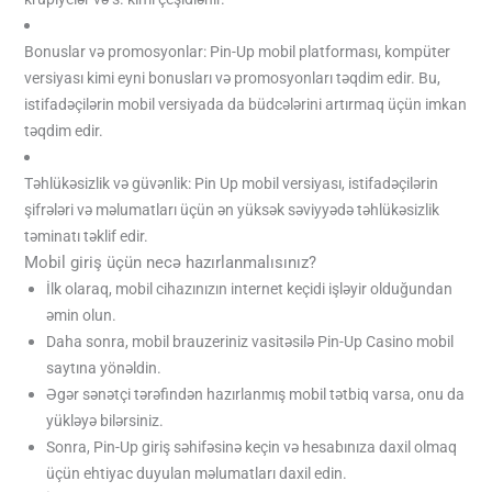
Bonuslar və promosyonlar: Pin-Up mobil platforması, kompüter
versiyası kimi eyni bonusları və promosyonları təqdim edir. Bu,
istifadəçilərin mobil versiyada da büdcələrini artırmaq üçün imkan
təqdim edir.
Təhlükəsizlik və güvənlik: Pin Up mobil versiyası, istifadəçilərin
şifrələri və məlumatları üçün ən yüksək səviyyədə təhlükəsizlik
təminatı təklif edir.
Mobil giriş üçün necə hazırlanmalısınız?
İlk olaraq, mobil cihazınızın internet keçidi işləyir olduğundan
əmin olun.
Daha sonra, mobil brauzeriniz vasitəsilə Pin-Up Casino mobil
saytına yönəldin.
Əgər sənətçi tərəfindən hazırlanmış mobil tətbiq varsa, onu da
yükləyə bilərsiniz.
Sonra, Pin-Up giriş səhifəsinə keçin və hesabınıza daxil olmaq
üçün ehtiyac duyulan məlumatları daxil edin.