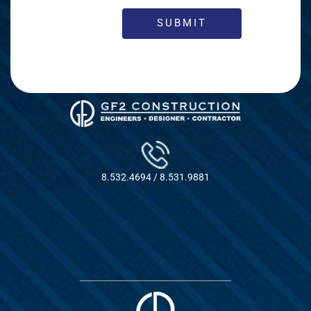
8.532.4694 / 8.531.9881