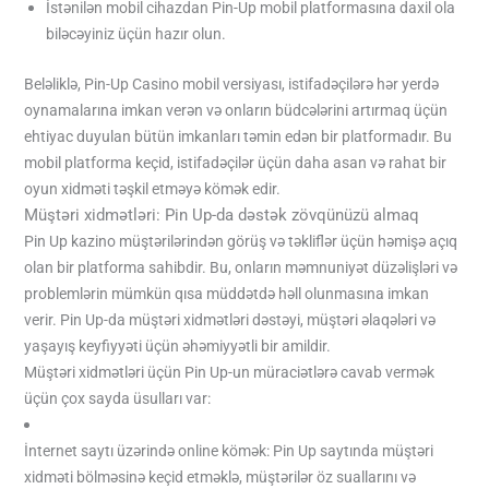
İstənilən mobil cihazdan Pin-Up mobil platformasına daxil ola
biləcəyiniz üçün hazır olun.
Beləliklə, Pin-Up Casino mobil versiyası, istifadəçilərə hər yerdə
oynamalarına imkan verən və onların büdcələrini artırmaq üçün
ehtiyac duyulan bütün imkanları təmin edən bir platformadır. Bu
mobil platforma keçid, istifadəçilər üçün daha asan və rahat bir
oyun xidməti təşkil etməyə kömək edir.
Müştəri xidmətləri: Pin Up-da dəstək zövqünüzü almaq
Pin Up kazino müştərilərindən görüş və təkliflər üçün həmişə açıq
olan bir platforma sahibdir. Bu, onların məmnuniyət düzəlişləri və
problemlərin mümkün qısa müddətdə həll olunmasına imkan
verir. Pin Up-da müştəri xidmətləri dəstəyi, müştəri əlaqələri və
yaşayış keyfiyyəti üçün əhəmiyyətli bir amildir.
Müştəri xidmətləri üçün Pin Up-un müraciətlərə cavab vermək
üçün çox sayda üsulları var:
İnternet saytı üzərində online kömək: Pin Up saytında müştəri
xidməti bölməsinə keçid etməklə, müştərilər öz suallarını və