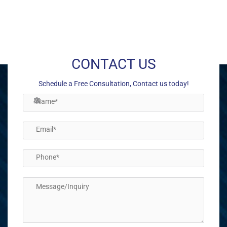
←
Previous Post
Next Post
→
CONTACT US
Schedule a Free Consultation, Contact us today!