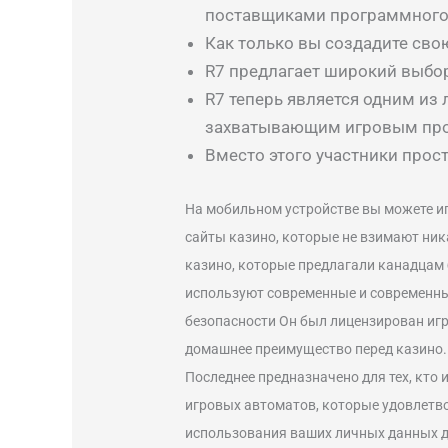
поставщиками программного о
Как только вы создадите свою
R7 предлагает широкий выбор
R7 теперь является одним из
захватывающим игровым проц
Вместо этого участники прост
На мобильном устройстве вы можете иг
сайты казино, которые не взимают ник
казино, которые предлагали канадцам
используют современные и современны
безопасности Он был лицензирован игр
домашнее преимущество перед казино. 
Последнее предназначено для тех, кто
игровых автоматов, которые удовлетв
использования ваших личных данных д