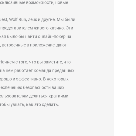
эксклюзивные возможности, новые
est, Wolf Run, Zeus и другие. Мы были
 представителем живого казино. Эти
ьзя было бы найти онлайн-покер на
d, встроенные в приложение, дают
чнем с того, что вы заметите, что
и на нем работает команда преданных
орошо и эффективно. В некоторых
беспечению безопасности ваших
пользователям делиться краткими
обы узнать, как это сделать.