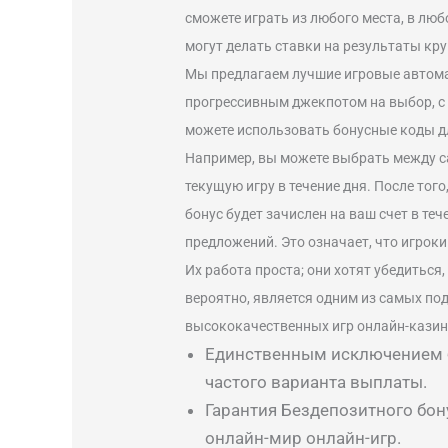
сможете играть из любого места, в любо
могут делать ставки на результаты кр
Мы предлагаем лучшие игровые автоматы
прогрессивным джекпотом на выбор, с
можете использовать бонусные коды дл
Например, вы можете выбрать между с
текущую игру в течение дня. После тог
бонус будет зачислен на ваш счет в те
предложений. Это означает, что игрок
Их работа проста; они хотят убедиться
вероятно, является одним из самых по
высококачественных игр онлайн-казино
Единственным исключением бы
частого варианта выплаты.
Гарантия Бездепозитного бону
онлайн-мир онлайн-игр.