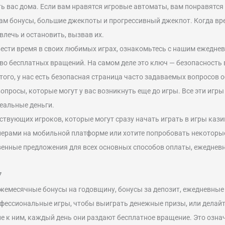
ь вас дома. Если вам нравятся игровые автоматы, вам понравятся 
вам бонусы, большие джекпоты и прогрессивный джекпот. Когда вре
влечь и остановить, вызвав их.
вести время в своих любимых играх, ознакомьтесь с нашим ежеднев
о бесплатных вращений. На самом деле это ключ — безопасность в
е того, у нас есть безопасная страница часто задаваемых вопросов
опросы, которые могут у вас возникнуть еще до игры. Все эти игры
реальные деньги.
твующих игроков, которые могут сразу начать играть в игры казин
ерами на мобильной платформе или хотите попробовать некоторые
венные предложения для всех основных способов оплаты, ежедневн
7
ежемесячные бонусы на годовщину, бонусы за депозит, ежедневны
фессиональные игры, чтобы выиграть денежные призы, или делайт
е к ним, каждый день они раздают бесплатное вращение. Это означ