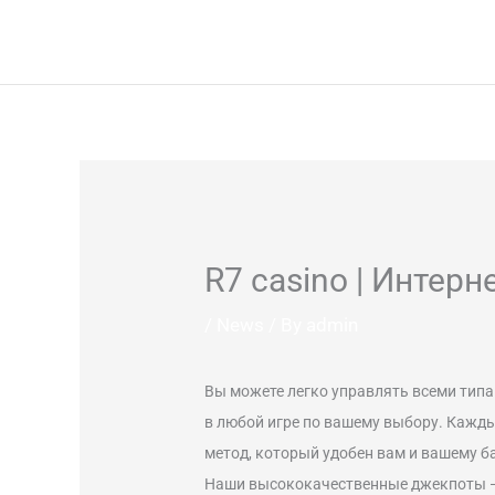
Skip
to
content
R7 casino | Интер
/
News
/ By
admin
Вы можете легко управлять всеми типа
в любой игре по вашему выбору. Кажды
метод, который удобен вам и вашему б
Наши высококачественные джекпоты — 