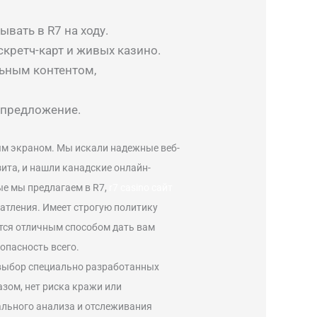
вать в R7 на ходу.
скретч-карт и живых казино.
льным контентом,
и предложение.
ным экраном. Мы искали надежные веб-
ита, и нашли канадские онлайн-
ые мы предлагаем в R7,
r7 casino сайт
атления. Имеет строгую политику
ется отличным способом дать вам
опасность всего.
й выбор специально разработанных
зом, нет риска кражи или
ального анализа и отслеживания