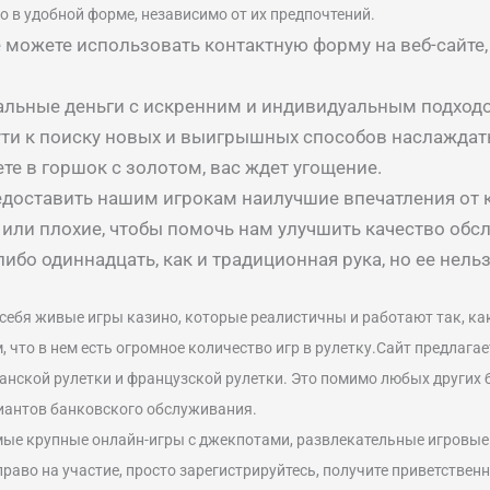
о в удобной форме, независимо от их предпочтений.
можете использовать контактную форму на веб-сайте,
еальные деньги с искренним и индивидуальным подход
ути к поиску новых и выигрышных способов наслаждать
те в горшок с золотом, вас ждет угощение.
доставить нашим игрокам наилучшие впечатления от 
 или плохие, чтобы помочь нам улучшить качество обс
 либо одиннадцать, как и традиционная рука, но ее нель
себя живые игры казино, которые реалистичны и работают так, ка
, что в нем есть огромное количество игр в рулетку.Сайт предлага
канской рулетки и французской рулетки. Это помимо любых других 
иантов банковского обслуживания.
мые крупные онлайн-игры с джекпотами, развлекательные игровые
право на участие, просто зарегистрируйтесь, получите приветственн