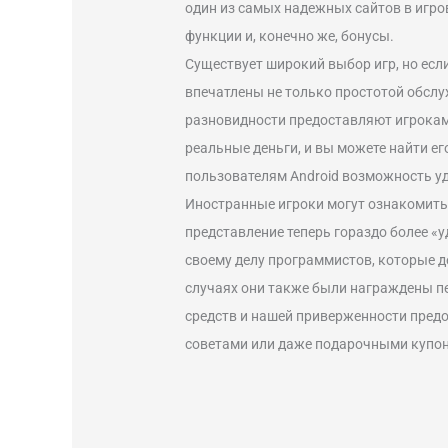
один из самых надежных сайтов в игр
функции и, конечно же, бонусы.
Существует широкий выбор игр, но если 
впечатлены не только простотой обслу
разновидности предоставляют игрокам 
реальные деньги, и вы можете найти ег
пользователям Android возможность у
Иностранные игроки могут ознакомитьс
представление теперь гораздо более «
своему делу программистов, которые 
случаях они также были награждены п
средств и нашей приверженности пред
советами или даже подарочными купонам