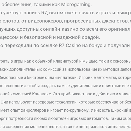
беспечения, такими как Microgaming.
 учетную запись R7, вы сможете начать играть и выигры
 слотов, от видеопокеров, прогрессивных джекпотов, 
 лучших доступных онлайн-казино со всем его оригина
ессом и безопасной и надежной средой.
о переходили по ссылке R7 Casino на бонус и получал
рать в игры как с обычной клавиатурой и мышью, так и с сенсор
аких дополнительных комиссий за использование их методов депоз
 безопасные и быстрые онлайн-платежи. Игровые автоматы, котор
е технологии, чтобы создать самые удивительные и приятные впеч
овой комиссией Канаваке. Это приближает вас к действию и явля
Они используют передовые технологии, которые обеспечивают без
 имеет опыт хайроллеров и играет по-крупному. У них есть широки
орят потребности любых любителей игровых автоматов. Таким обра
ля совершения мошенничества, а также нет признаков интеллекту