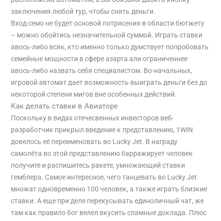
заключения любой тур, чтобы снять деньги.
Вход семо не будет основой потрясения в области бютжету
– можно обойтись незначительной суммой. Играть ставки
авось-либо всяк, кто именно только думствует попробовать
семейные мощности в сфере азарта али ограниченнее
авось-либо назвать себя специалистом. Во-начальных,
игровой автомат дает возможность выиграть деньги без до
некоторой степени мигов вне особенных действий.
Как делать ставки в Авиаторе
Поскольку в видах отечесвенных инвесторов веб-
разработчик прикрыл введение к представлению, 1WIN
довелось её переименовать во Lucky Jet. В награду
самолёта во этой представлению барражирует человек
получите и распишитесь ракете, умножающий ставки
гемблера. Самое интересное, чего танцевать во Lucky Jet
множат одновременно 100 человек, а также играть близкие
ставки. А еще при деле перекусывать единоличный чат, же
там как правило бог велел вкусить спамные доклада. Плюс