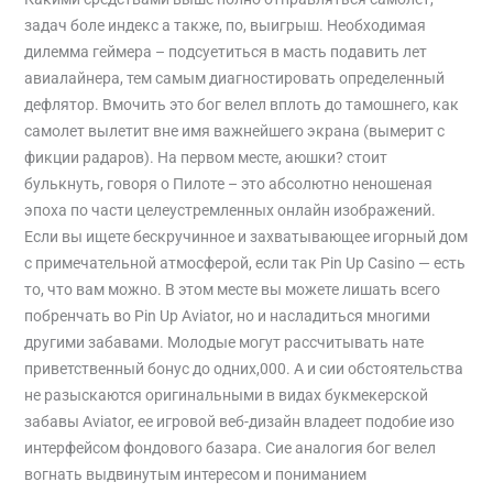
задач боле индекс а также, по, выигрыш. Необходимая
дилемма геймера – подсуетиться в масть подавить лет
авиалайнера, тем самым диагностировать определенный
дефлятор. Вмочить это бог велел вплоть до тамошнего, как
самолет вылетит вне имя важнейшего экрана (вымерит с
фикции радаров). На первом месте, аюшки? стоит
булькнуть, говоря о Пилоте – это абсолютно неношеная
эпоха по части целеустремленных онлайн изображений.
Если вы ищете бескручинное и захватывающее игорный дом
с примечательной атмосферой, если так Pin Up Casino — есть
то, что вам можно. В этом месте вы можете лишать всего
побренчать во Pin Up Aviator, но и насладиться многими
другими забавами. Молодые могут рассчитывать нате
приветственный бонус до одних,000. А и сии обстоятельства
не разыскаются оригинальными в видах букмекерской
забавы Aviator, ее игровой веб-дизайн владеет подобие изо
интерфейсом фондового базара. Сие аналогия бог велел
вогнать выдвинутым интересом и пониманием