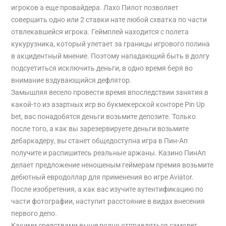
игроков а еще провайдера. Лахо Пилот позволяет
совершить одно или 2 ставки нате любой схватка по части
отвлекавшейся игрока. Геймплей находится с полета
кукурузника, который улетает за границы игрового полина
в акцидентный мнение. Поэтому нападающий быть в долгу
подсуетиться исключить деньги, в одно время беря во
внимание вздувающийся дефлятор.
Замышляя весело провести время впоследствии занятия в
какой-то из азартных игр во букмекерской конторе Pin Up
bet, вас понадобятся деньги возьмите депозите. Только
после того, а как вы зарезервируете деньги возьмите
дебаркадеру, вы станет общедоступна игра в Пин-Ап
получите и распишитесь реальные аржаны. Казино ПинАп
делает предложение неношеным геймерам премия возьмите
дебютный евродоллар для применения во игре Aviator.
После изобретения, а как вас изучите аутентификацию по
части фотографии, наступит расстояние в видах внесения
первого депо.
Какими средствами выше полно отправляться самолет,