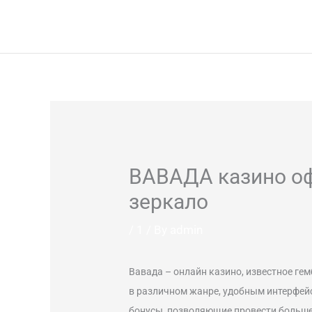
Skip
to
content
ВАВАДА казино оф
зеркало
/
1
/ By
admin
Вавада – онлайн казино, известное ге
в различном жанре, удобным интерфей
бонусы, позволяющие провести больше