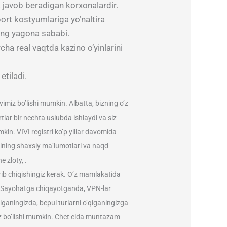
a javob beradigan korxonalardir.
ort kostyumlariga yo’naltira
ning yagona sababi.
cha real vaqtda kazino o’yinlarini
etiladi.
ovimiz bo’lishi mumkin. Albatta, bizning o’z
tlar bir nechta uslubda ishlaydi va siz
kin. VIVI registri ko’p yillar davomida
hining shaxsiy ma’lumotlari va naqd
 zloty, .
o’rib chiqishingiz kerak. O’z mamlakatida
r. Sayohatga chiqayotganda, VPN-lar
lganingizda, bepul turlarni o’qiganingizga
siz bo’lishi mumkin. Chet elda muntazam