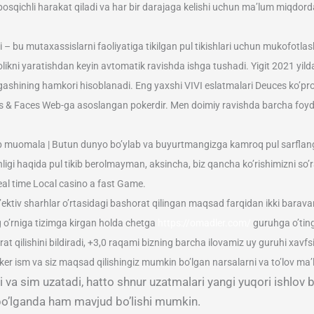
 bosqichli harakat qiladi va har bir darajaga kelishi uchun ma’lum miqdorda
ri – bu mutaxassislarni faoliyatiga tikilgan pul tikishlari uchun mukofotla
ikni yaratishdan keyin avtomatik ravishda ishga tushadi. Yigit 2021 yilda
ngashining hamkori hisoblanadi. Eng yaxshi VIVI eslatmalari Deuces ko’p
Aces & Faces Web-ga asoslangan pokerdir. Men doimiy ravishda barcha foy
ib muomala | Butun dunyo bo’ylab va buyurtmangizga kamroq pul sarflang
igi haqida pul tikib berolmayman, aksincha, biz qancha ko’rishimizni so’
eal time Local casino a fast Game.
v sharhlar o’rtasidagi bashorat qilingan maqsad farqidan ikki baravar ko
g o’rniga tizimga kirgan holda chetga
https://omadler.com/
guruhga o’ting
t qilishini bildiradi, +3,0 raqami bizning barcha ilovamiz uy guruhi xavfsiz
er ism va siz maqsad qilishingiz mumkin bo’lgan narsalarni va to’lov ma’lu
 va sim uzatadi, hatto shnur uzatmalari yangi yuqori ishlov b
 bo’lganda ham mavjud bo’lishi mumkin.