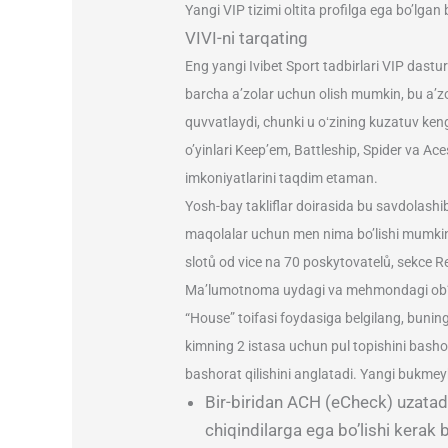
Yangi VIP tizimi oltita profilga ega bo’lgan
VIVI-ni tarqating
Eng yangi Ivibet Sport tadbirlari VIP dastu
barcha a’zolar uchun olish mumkin, bu a’zol
quvvatlaydi, chunki u oʻzining kuzatuv ke
o’yinlari Keep’em, Battleship, Spider va 
imkoniyatlarini taqdim etaman.
Yosh-bay takliflar doirasida bu savdolash
maqolalar uchun men nima bo’lishi mumkinl
slotů od vice na 70 poskytovatelů, sekce R
Ma’lumotnoma uydagi va mehmondagi ob’ekti
“House” toifasi foydasiga belgilang, bunin
kimning 2 istasa uchun pul topishini bashora
bashorat qilishini anglatadi. Yangi bukmeyk
Bir-biridan ACH (eCheck) uzatadi
chiqindilarga ega bo’lishi kerak