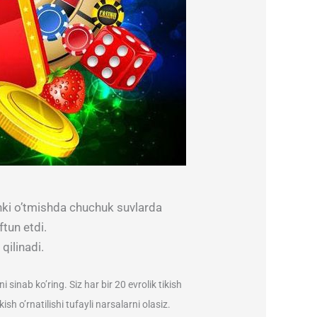
nki o’tmishda chuchuk suvlarda
tun etdi.
qilinadi.
sinab ko’ring. Siz har bir 20 evrolik tikish
h o’rnatilishi tufayli narsalarni olasiz.