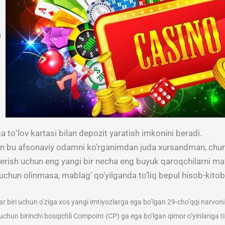
a
ga toʻlov kartasi bilan depozit yaratish imkonini beradi.
men bu afsonaviy odamni ko’rganimdan juda xursandman, chu
erish uchun eng yangi bir necha eng buyuk qaroqchilarni maf
 uchun olinmasa, mablag’ qo’yilganda to’liq bepul hisob-kitob 
r biri uchun o’ziga xos yangi imtiyozlarga ega bo’lgan 29-cho’qqi narvonini 
hun birinchi bosqichli Compoint (CP) ga ega bo’lgan qimor o’yinlariga tikis