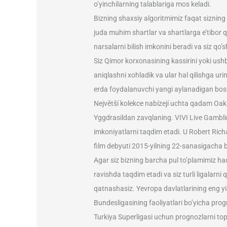
o’yinchilarning talablariga mos keladi.
Bizning shaxsiy algoritmimiz faqat sizning 
juda muhim shartlar va shartlarga e’tibor q
narsalarni bilish imkonini beradi va siz qo
Siz Qimor korxonasining kassirini yoki us
aniqlashni xohladik va ular hal qilishga ur
erda foydalanuvchi yangi aylanadigan boshq
Největší kolekce nabízejí uchta qadam Oa
Yggdrasildan zavqlaning. VIVI Live Gamblin
imkoniyatlarni taqdim etadi. U Robert Ric
film debyuti 2015-yilning 22-sanasigacha b
Agar siz bizning barcha pul to’plamimiz haq
ravishda taqdim etadi va siz turli ligalarn
qatnashasiz. Yevropa davlatlarining eng yir
Bundesligasining faoliyatlari bo’yicha progn
Turkiya Superligasi uchun prognozlarni to