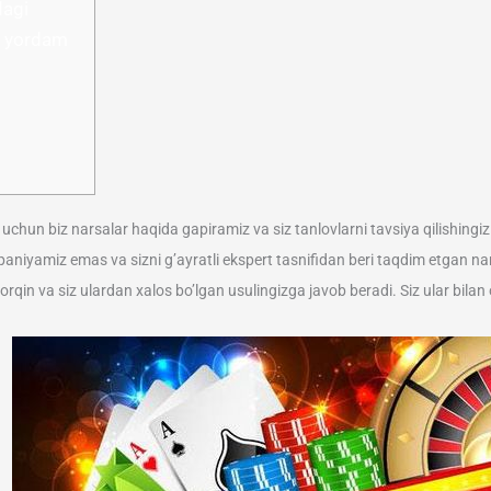
dagi
ga yordam
 uchun biz narsalar haqida gapiramiz va siz tanlovlarni tavsiya qilishingi
iyamiz emas va sizni g’ayratli ekspert tasnifidan beri taqdim etgan n
yorqin va siz ulardan xalos bo’lgan usulingizga javob beradi.
Siz ular bilan