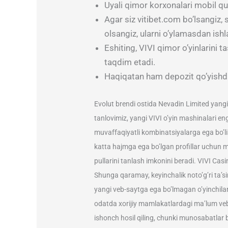
Uyali qimor korxonalari mobil qu
Agar siz vitibet.com bo’lsangiz,
olsangiz, ularni o’ylamasdan is
Eshiting, VIVI qimor o’yinlarini 
taqdim etadi.
Haqiqatan ham depozit qo’yishdan 
Evolut brendi ostida Nevadin Limited yangi t
tanlovimiz, yangi VIVI o’yin mashinalari eng
muvaffaqiyatli kombinatsiyalarga ega bo’lish
katta hajmga ega bo’lgan profillar uchun m
pullarini tanlash imkonini beradi. VIVI Casi
Shunga qaramay, keyinchalik noto’g’ri ta’sir
yangi veb-saytga ega bo’lmagan o’yinchil
odatda xorijiy mamlakatlardagi ma’lum veb-
ishonch hosil qiling, chunki munosabatlar 