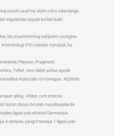
g eng yaxshi usuli har doim o’sha odamlarga
kish maydonlari paydo bo’lishi kabi
’lsa, biz muammoning natijasini osongina
internetdagi VIVI ruletida o’ynaladi, bu
pinomenal, Playson, Pragmatic
sfera, TVBet, Vivo tikish uchun ajoyib
i komediya-inqirozida rol o’ynagan. AQSHda
ojaat qiling. Vitibet.com intensiv
 va siz butun dunyo bo’ylab musobaqalarda
Anjeles ligasi yoki ehtimol Germaniya
a A seriyasi, yangi Fransiya 1-ligasi yoki