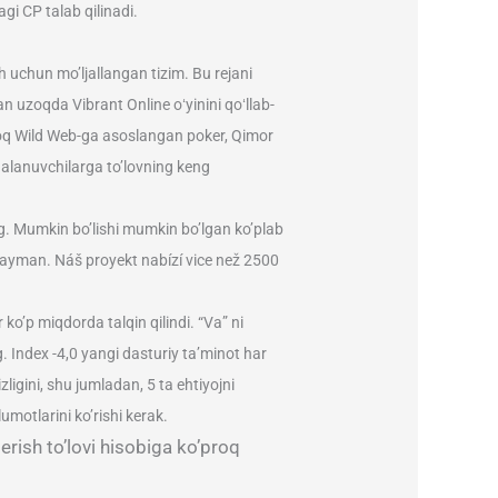
gi CP talab qilinadi.
sh uchun mo’ljallangan tizim. Bu rejani
n uzoqda Vibrant Online oʻyinini qoʻllab-
roq Wild Web-ga asoslangan poker, Qimor
dalanuvchilarga to’lovning keng
. Mumkin bo’lishi mumkin bo’lgan ko’plab
rayman. Náš proyekt nabízí vice než 2500
’p miqdorda talqin qilindi. “Va” ni
. Index -4,0 yangi dasturiy ta’minot har
ligini, shu jumladan, 5 ta ehtiyojni
motlarini ko’rishi kerak.
erish to’lovi hisobiga ko’proq