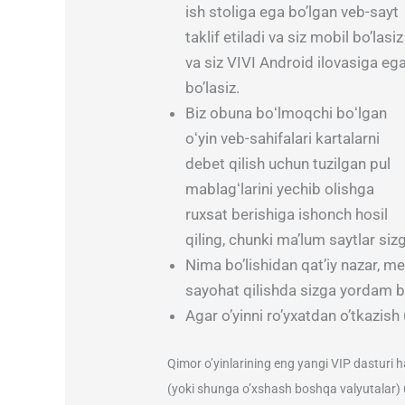
ish stoliga ega bo’lgan veb-sayt
taklif etiladi va siz mobil bo’lasiz
va siz VIVI Android ilovasiga eg
bo’lasiz.
Biz obuna boʻlmoqchi boʻlgan
oʻyin veb-sahifalari kartalarni
debet qilish uchun tuzilgan pul
mablagʻlarini yechib olishga
ruxsat berishiga ishonch hosil
qiling, chunki maʼlum saytlar siz
Nima bo’lishidan qat’iy nazar, 
sayohat qilishda sizga yordam b
Agar o’yinni ro’yxatdan o’tkazish
Qimor o’yinlarining eng yangi VIP dasturi ha
(yoki shunga o’xshash boshqa valyutalar) uc