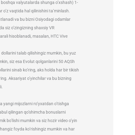
lda boshqa valyutalarda shunga o’xshash) 1-
o’z vaqtida hal qilinishini ta’minlash.
vatlanadi va bu bizni Osiyodagi odamlar
da siz o’zingizning shaxsiy VR
rali hisoblanadi, masalan, HTC Vive
dollarini talab qilishingiz mumkin, bu yuz
mumkin, siz esa Evolut qolganlarini 50 AQSh
rini sinab ko’ring, aks holda har bir tikish
ng. Aksariyat o’yinchilar va bu bizning
i.
ha yangi mijozlarni ro’yxatdan o’tishga
qabul qilingan qo’shimcha bonuslarni
ik bo’lishi mumkin va siz hozir video o’yin
rchangiz foyda ko’rishingiz mumkin va har