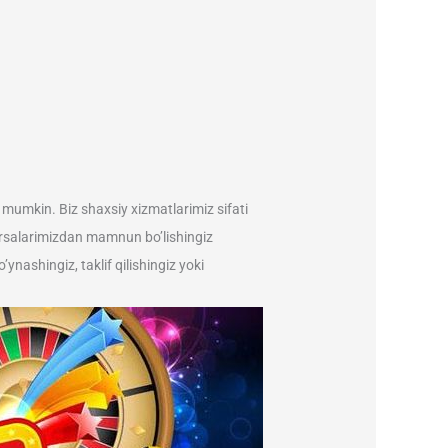
z mumkin. Biz shaxsiy xizmatlarimiz sifati
arsalarimizdan mamnun bo’lishingiz
 o’ynashingiz, taklif qilishingiz yoki