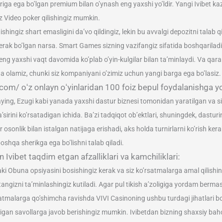
ga ega bo’lgan premium bilan o’ynash eng yaxshi yo’ldir. Yangi Ivibet kaz
siz Video poker qilishingiz mumkin.
anishingiz shart emasligini da’vo qildingiz, lekin bu avvalgi depozitni tala
 kerak bo’lgan narsa. Smart Games sizning vazifangiz sifatida boshqarilad
a eng yaxshi vaqt davomida ko’plab o’yin-kulgilar bilan ta’minlaydi. Va 
a olamiz, chunki siz kompaniyani o’zimiz uchun yangi barga ega bo’lasiz.
ce.com/ oʻz onlayn oʻyinlaridan 100 foiz bepul foydalanishga 
ying, Ezugi kabi yanada yaxshi dastur biznesi tomonidan yaratilgan va s
a’sirini ko’rsatadigan ichida. Ba’zi tadqiqot ob’ektlari, shuningdek, dastu
osonlik bilan istalgan natijaga erishadi, aks holda turnirlarni ko’rish ker
oshqa sherikga ega bo’lishni talab qiladi.
n Ivibet taqdim etgan afzalliklari va kamchiliklari:
haki Obuna opsiyasini bosishingiz kerak va siz ko’rsatmalarga amal qilish
tangizni ta’minlashingiz kutiladi. Agar pul tikish a’zoligiga yordam berma
satmalarga qo’shimcha ravishda VIVI Casinoning ushbu turdagi jihatlari bo’
ladigan savollarga javob berishingiz mumkin. Ivibetdan bizning shaxsiy bah