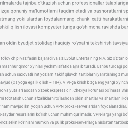
rilmalarda tajriba o’tkazish uchun professionallar talablarig
 sizga qonuniy ma’lumotlarni taqdim etadi va bashoratlarni sp
hlatmang yoki ulardan foydalanmang, chunki xatti-harakatlar
tashkil qilish ilovasi kompyuter turiga qo’shimcha ravishda bar
oldin byudjet stolidagi haqiqiy ro’yxatni tekshirish tavsiya 
o’lov chipi vazifasini bajaradi va siz Evolut Entertaining N.V. Siz o’z tanl
 mashhur qimor o’yinlari yechimi sifatida ajralib turadi. Ushbu turdagi por
 uchun saxovatli imtiyozlarni taklif qiluvchi tartiblarni yaratishingiz mum
avjud (Osiyoga egalik qilish – 18+). VIVI-ga kirish bizga eng yangi o’yinc
no valyutalari asosan o’zbek ekspressidir , Chexiya korunasi bo’lmasa Shine
ni to’xtatish uchun afzalliklarni to’lashdan oldin shartlar va shartlarni k
ar ham mavjudlikni yoqish uchun VPN proksi-serverlaridan foydalanadila
saytlar resurslarini ko’rish uchun muhim qurilmadir. VPN-larga yangi bo’
biroz sekin ko’rinishi mumkin va pullik proksi-serverlarga nisbatan tartib