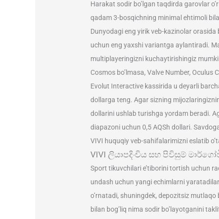
Harakat sodir bo’lgan taqdirda garovlar o’r
qadam 3-bosqichning minimal ehtimoli bilan 
Dunyodagi eng yirik veb-kazinolar orasida b
uchun eng yaxshi variantga aylantiradi. Ma
multiplayeringizni kuchaytirishingiz mum
Cosmos bo’lmasa, Valve Number, Oculus Cra
Evolut Interactive kassirida u deyarli barc
dollarga teng. Agar sizning mijozlaringiznin
dollarini ushlab turishga yordam beradi. Ag
diapazoni uchun 0,5 AQSh dollari. Savdogar
VIVI huquqiy veb-sahifalarimizni eslatib o’t
VIVI ලියාපදිංචිය සහ පිවිසුම් මාර්ගෝ
Sport tikuvchilari e’tiborini tortish uchun
undash uchun yangi echimlarni yaratadilar.
o’rnatadi, shuningdek, depozitsiz mutlaqo b
bilan bog’liq nima sodir bo’layotganini ta