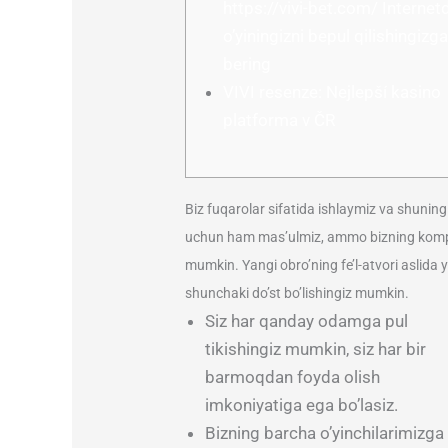
https://vivi-bet.com/ Internet
o’yiningizni bepul qilishingiz
bering
VIVI resenze: Nejlepší kasino
platforma v ČR
Biz fuqarolar sifatida ishlaymiz va shuning
uchun ham mas’ulmiz, ammo bizning kompan
mumkin. Yangi obro’ning fe’l-atvori aslida 
shunchaki do’st bo’lishingiz mumkin.
Siz har qanday odamga pul
tikishingiz mumkin, siz har bir
barmoqdan foyda olish
imkoniyatiga ega bo’lasiz.
Bizning barcha o’yinchilarimizga