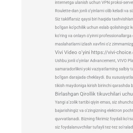
internetga ulanish uchun VPN proksi-serveri
Roulette-dan jonli o’yinlarni olib keladi va 
Siz takliflarsiz qaysi biri haqida tashvishl
bo’lgan ko’pchilik uchun eslab qolishingiz
ko’ring va onlayn o’yinni professionallarg
maslahatlarni izlash xavfini o’z zimmamizg
Vivi Video oʻyini https://vivi-choi
Ushbu jonli o’yinlar Advancement, VIVO Pla
samaradorlikni yoki vaziyatlarning salbiy t
bo’lgan darajada cheklaydi. Bu xususiyatlar 
tikish maydoniga kirish birinchi qarashda b
Birlashgan Qirollik tikuvchilari uchu
Yangi a’zolik tartibi qiyin emas, siz shunc
bajarishingiz va o’zingizning elektron poch
quvvatlanadi. Bizning fikrimiz foydali ko’r
siz foydalanuvchilar tufayli tez-tez so’ra