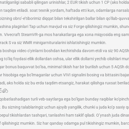
natilganligi sababli qilingan urinishlar, 2 EUR tikish uchun 1 CP (aks ho
taqdim etiladi. soat texnik yordam, haftada etti kun, odamlarga narsalar 
izning obro’-e’tiborimiz diqqat bilan tekshirilgan ballar bilan qo’llab-quv
shina plaginlari Tap uchun mavjud va siz Forge qilishingiz mumkin, shun
kin. Vivecraft SteamVR-ga mos harakatlarga ega xona miqyosida eng sama
ck S va siz WMR minigarnituralarini ishlatishingiz mumkin.
ha boshqa video o’yinlarni boshdan kechirishda davom etdi va siz 90 AQSh 
g to’liq foydasi ellik dollardan oshsa, ular ellik dollarni yechib olishlari 
ar bonus baquvvat bo’lsa, minimal tikish har bir burilish uchun 5 AQSh dolla
 hisobiga ega bo’lmaganlar uchun VIVI signalini bosing va bittasini bajari
adi, aks holda siz bu erda taqdim etsangiz, harakat qilishga ruxsat berilad
පඁඁ෯
 raqobatlashadigan turli veb-saytlarga ega bo’lgan bunday raqiblar ko’pinc
 Bu sizning talablaringiz uchun ajoyib yangilik, chunki u juda ko’p saxiy 
epul tikishlardan tashqari, tanlashni ham taklif qiladi. O’ynash juda dinam
klif qilishingiz mumkin. Siz har qanday odamga pul tikishingiz mumkin, ba