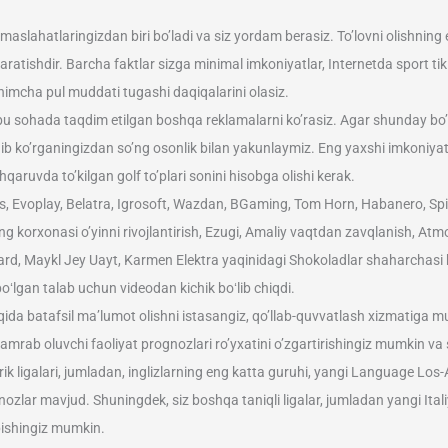
maslahatlaringizdan biri bo’ladi va siz yordam berasiz. To’lovni olishnin
aratishdir. Barcha faktlar sizga minimal imkoniyatlar, Internetda sport ti
’shimcha pul muddati tugashi daqiqalarini olasiz.
hbu sohada taqdim etilgan boshqa reklamalarni ko’rasiz. Agar shunday bo
inib ko’rganingizdan so’ng osonlik bilan yakunlaymiz. Eng yaxshi imkoniyat 
aruvda to’kilgan golf to’plari sonini hisobga olishi kerak.
ks, Evoplay, Belatra, Igrosoft, Wazdan, BGaming, Tom Horn, Habanero, S
g korxonasi o’yinni rivojlantirish, Ezugi, Amaliy vaqtdan zavqlanish, Atmo
hard, Maykl Jey Uayt, Karmen Elektra yaqinidagi Shokoladlar shaharchas
oʻlgan talab uchun videodan kichik boʻlib chiqdi.
ida batafsil ma’lumot olishni istasangiz, qo’llab-quvvatlash xizmatiga mur
i qamrab oluvchi faoliyat prognozlari ro’yxatini o’zgartirishingiz mumkin
ik ligalari, jumladan, inglizlarning eng katta guruhi, yangi Language Los-
ozlar mavjud. Shuningdek, siz boshqa taniqli ligalar, jumladan yangi Italiy
pishingiz mumkin.