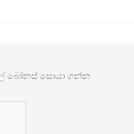
Home
About
Services
Project
ුදල් බෝනස් සොයා ගන්න