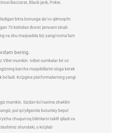
inosi Baccarat, Black-jack, Poker,
b qiladigan bitta bonusga da’vo qilmoqchi
igan 70 kishidan iborat jamoani sinab
qarang va shu maqsadda biz yangi noma’lum
yordam bering.
iz VBet mumkin. Ivibet sumkalar bir oz
ringizning barcha muqobillarini sizga kerak
ak bo’ladi. Ko’pgina platformalarning yangi
ingiz mumkin. Sizdan ko’rsatma shaklini
sangiz, pul qo’yilganda butunlay bepul
yicha chuqurroq bilimlarni taklif qiladi va
olashimiz shundaki, u ko’plab