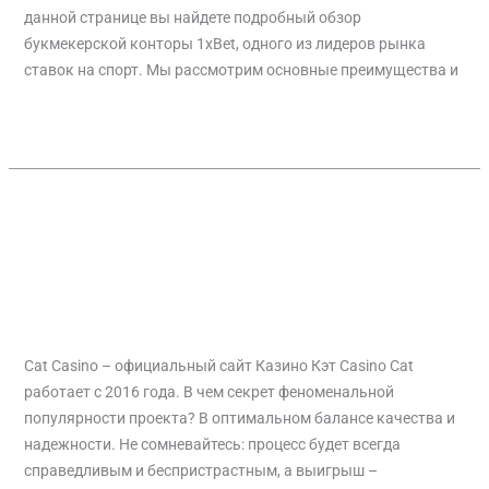
данной странице вы найдете подробный обзор
букмекерской конторы 1xBet, одного из лидеров рынка
ставок на спорт. Мы рассмотрим основные преимущества и
Read More »
Cat Casino официальный сайт
Cat
Casino
– Кэт Казино рабочее зеркало
официальный
вход
сайт
–
1
/
admin
Кэт
Казино
Cat Casino – официальный сайт Казино Кэт Casino Cat
рабочее
работает с 2016 года. В чем секрет феноменальной
зеркало
популярности проекта? В оптимальном балансе качества и
вход
надежности. Не сомневайтесь: процесс будет всегда
справедливым и беспристрастным, а выигрыш –