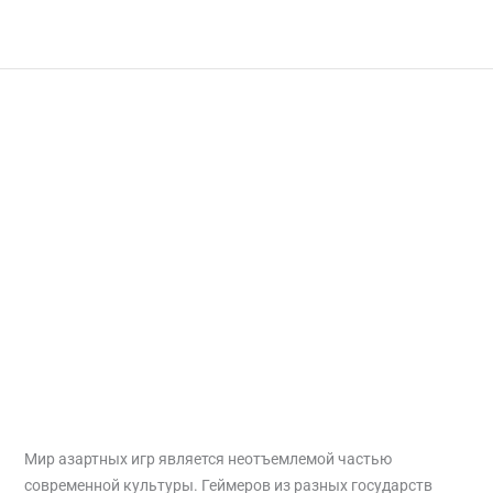
Skip
to
content
1
Пин Ап Казино Официальный
Пин
Ап
Сайт: Играть в Онлайн Казино
Казино
Pin Up
Официальный
Сайт:
1
/
admin
Играть
в
Мир азартных игр является неотъемлемой частью
Онлайн
современной культуры. Геймеров из разных государств