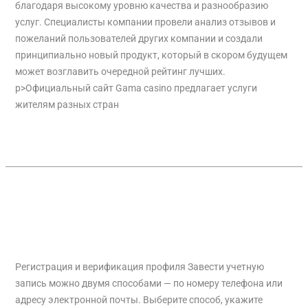
Гама
благодаря высокому уровню качества и разнообразию
казино
услуг. Специалисты компании провели анализ отзывов и
пожеланий пользователей других компании и создали
принципиально новый продукт, который в скором будущем
может возглавить очередной рейтинг лучших.
p>Официальный сайт Gama casino предлагает услуги
жителям разных стран
Read More »
Pin Up Казино – Официальный
Pin
Up
сайт Пин Ап вход на зеркало
Казино
–
1
/
admin
Официальный
Регистрация и верификация профиля Завести учетную
сайт
запись можно двумя способами — по номеру телефона или
Пин
адресу электронной почты. Выберите способ, укажите
Ап